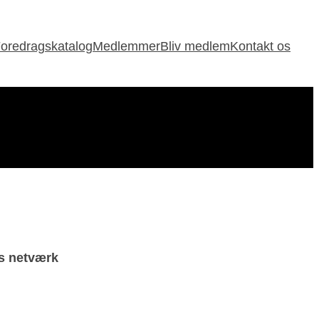
oredragskatalog
Medlemmer
Bliv medlem
Kontakt os
es netværk