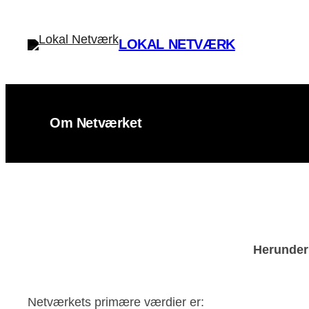
Spring
til
LOKAL NETVÆRK
indhold
Om Netværket
Herunder 
Netværkets primære værdier er: