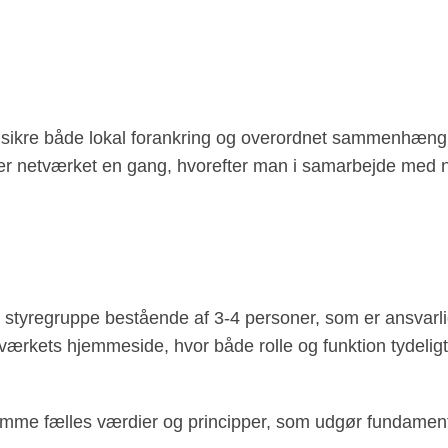
 sikre både lokal forankring og overordnet sammenhæng 
r netværket en gang, hvorefter man i samarbejde med n
l styregruppe bestående af 3-4 personer, som er ansvarlig
ærkets hjemmeside, hvor både rolle og funktion tydeligt
amme fælles værdier og principper, som udgør fundamente