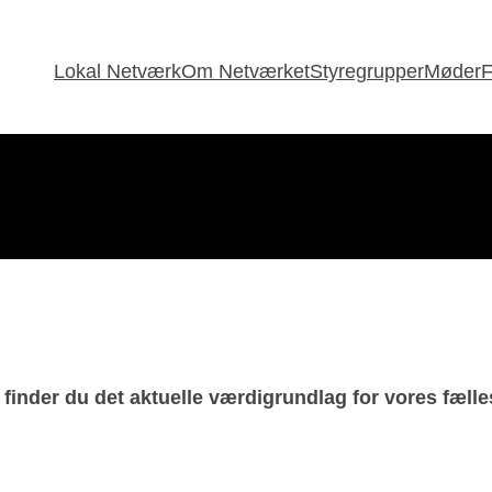
Lokal Netværk
Om Netværket
Styregrupper
Møder
F
finder du det aktuelle værdigrundlag for vores fæll