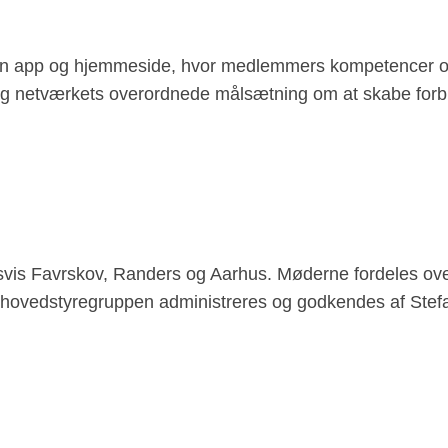
 en app og hjemmeside, hvor medlemmers kompetencer og 
 netværkets overordnede målsætning om at skabe forbinde
is Favrskov, Randers og Aarhus. Møderne fordeles over
 hovedstyregruppen administreres og godkendes af Stefa